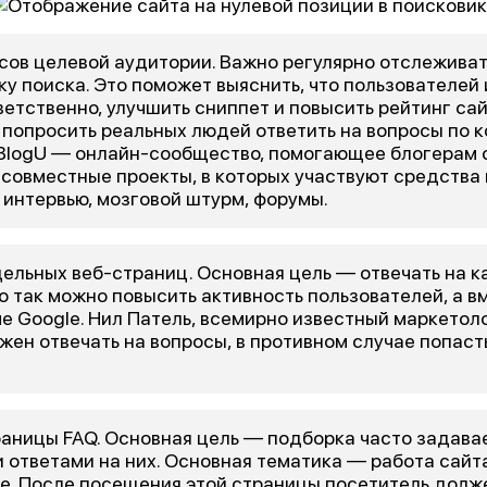
сов целевой аудитории. Важно регулярно отслеживат
оку поиска. Это поможет выяснить, что пользователей
тветственно, улучшить сниппет и повысить рейтинг сай
 попросить реальных людей ответить на вопросы по к
logU — онлайн-сообщество, помогающее блогерам с
 совместные проекты, в которых участвуют средств
 интервью, мозговой штурм, форумы.
ельных веб-страниц. Основная цель — отвечать на 
о так можно повысить активность пользователей, а в
че Google. Нил Патель, всемирно известный маркетоло
ен отвечать на вопросы, в противном случае попасть 
аницы FAQ. Основная цель — подборка часто задава
 ответами на них. Основная тематика — работа сайта
е. После посещения этой страницы посетитель долж