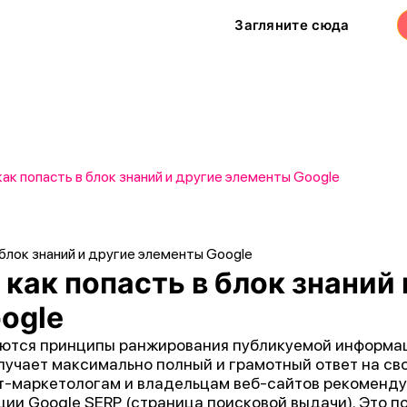
Загляните сюда
как попасть в блок знаний и другие элементы Google
 как попасть в блок знаний 
ogle
яются принципы ранжирования публикуемой информац
учает максимально полный и грамотный ответ на сво
т-маркетологам и владельцам веб-сайтов рекоменду
ии Google SERP (страница поисковой выдачи). Это по