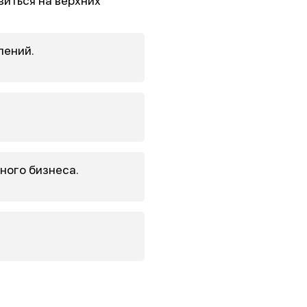
виться на верхних
лений.
ного бизнеса.