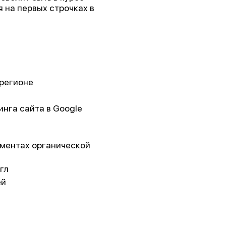
 на первых строчках в
 регионе
нга сайта в Google
ементах органической
гл
ей