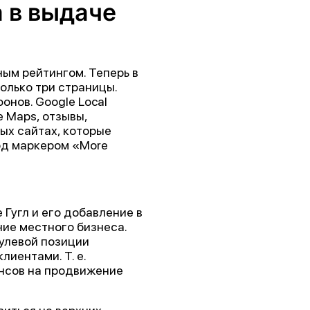
а в выдаче
ным рейтингом. Теперь в
олько три страницы.
нов. Google Local
 Maps, отзывы,
ых сайтах, которые
од маркером «More
 Гугл и его добавление в
ие местного бизнеса.
улевой позиции
иентами. Т. е.
ансов на продвижение