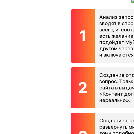
Анализ запро
вводят в стр
всего, и, соо
есть желание
подойдет MyB
другом через
и включаются
Создание отд
вопрос. Тольк
сайта в выда
«Контент долж
нереально».
Создание стр
развернутыми
тому подобно