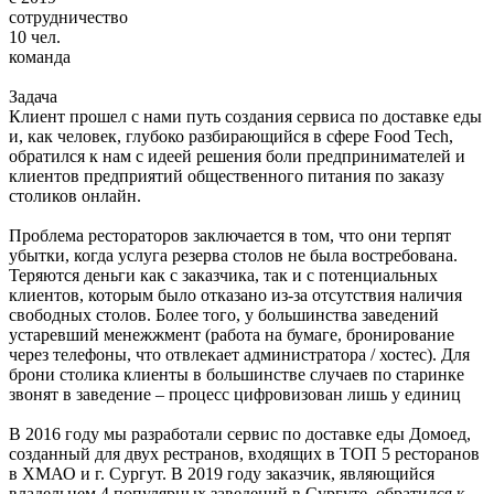
сотрудничество
10 чел.
команда
Задача
Клиент прошел с нами путь создания сервиса по доставке еды
и, как человек, глубоко разбирающийся в сфере Food Tech,
обратился к нам с идеей решения боли предпринимателей и
клиентов предприятий общественного питания по заказу
столиков онлайн.
Проблема рестораторов заключается в том, что они терпят
убытки, когда услуга резерва столов не была востребована.
Теряются деньги как с заказчика, так и с потенциальных
клиентов, которым было отказано из-за отсутствия наличия
свободных столов. Более того, у большинства заведений
устаревший менежжмент (работа на бумаге, бронирование
через телефоны, что отвлекает администратора / хостес). Для
брони столика клиенты в большинстве случаев по старинке
звонят в заведение – процесс цифровизован лишь у единиц
В 2016 году мы разработали сервис по доставке еды Домоед,
созданный для двух рестранов, входящих в ТОП 5 ресторанов
в ХМАО и г. Сургут. В 2019 году заказчик, являющийся
владельцем 4 популярных заведений в Сургуте, обратился к